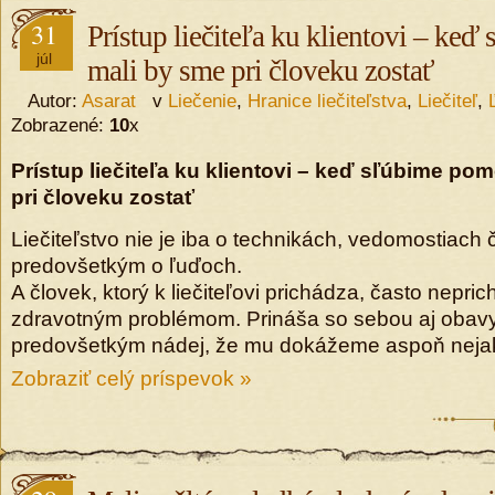
31
Prístup liečiteľa ku klientovi – ke
júl
mali by sme pri človeku zostať
Autor:
Asarat
v
Liečenie
,
Hranice liečiteľstva
,
Liečiteľ
,
Zobrazené:
10
x
Prístup liečiteľa ku klientovi – keď sľúbime po
pri človeku zostať
Liečiteľstvo nie je iba o technikách, vedomostiach 
predovšetkým o ľuďoch.
A človek, ktorý k liečiteľovi prichádza, často nepri
zdravotným problémom. Prináša so sebou aj obavy
predovšetkým nádej, že mu dokážeme aspoň neja
Zobraziť celý príspevok »