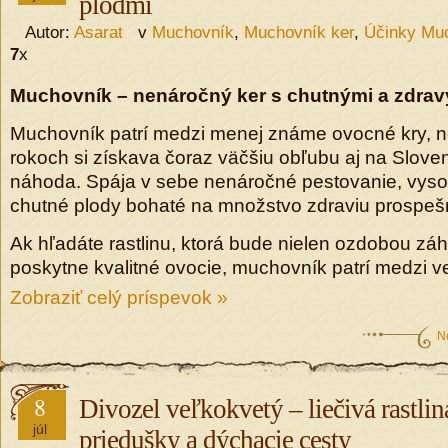
plodmi
Autor:
Asarat
v
Muchovník
,
Muchovník ker
,
Účinky Mu
7
x
Muchovník – nenáročný ker s chutnými a zdrav
Muchovník patrí medzi menej známe ovocné kry, n
rokoch si získava čoraz väčšiu obľubu aj na Sloven
náhoda. Spája v sebe nenáročné pestovanie, vyso
chutné plody bohaté na množstvo zdraviu prospešn
Ak hľadáte rastlinu, ktorá bude nielen ozdobou záh
poskytne kvalitné ovocie, muchovník patrí medzi v
Zobraziť celý príspevok »
N
8
Divozel veľkokvetý – liečivá rastlin
júl
priedušky a dýchacie cesty