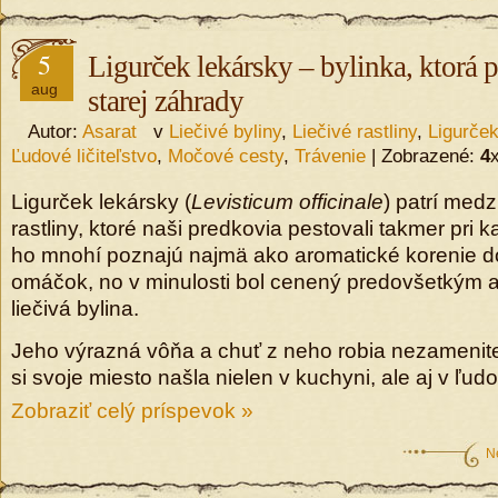
5
Ligurček lekársky – bylinka, ktorá p
aug
starej záhrady
Autor:
Asarat
v
Liečivé byliny
,
Liečivé rastliny
,
Ligurče
Ľudové ličiteľstvo
,
Močové cesty
,
Trávenie
| Zobrazené:
4
Ligurček lekársky (
Levisticum officinale
) patrí medz
rastliny, ktoré naši predkovia pestovali takmer pr
ho mnohí poznajú najmä ako aromatické korenie do
omáčok, no v minulosti bol cenený predovšetkým
liečivá bylina.
Jeho výrazná vôňa a chuť z neho robia nezameniteľ
si svoje miesto našla nielen v kuchyni, ale aj v ľudo
Zobraziť celý príspevok »
N