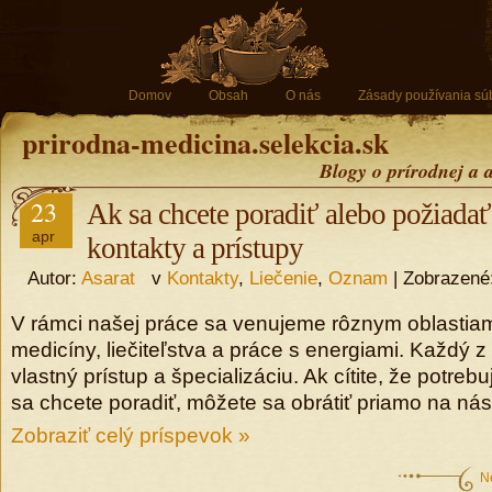
Domov
Obsah
O nás
Zásady používania sú
prirodna-medicina.selekcia.sk
Blogy o prírodnej a 
23
Ak sa chcete poradiť alebo požiada
apr
kontakty a prístupy
Autor:
Asarat
v
Kontakty
,
Liečenie
,
Oznam
| Zobrazené
V rámci našej práce sa venujeme rôznym oblastiam
medicíny, liečiteľstva a práce s energiami. Každý 
vlastný prístup a špecializáciu. Ak cítite, že potre
sa chcete poradiť, môžete sa obrátiť priamo na nás
Zobraziť celý príspevok »
N