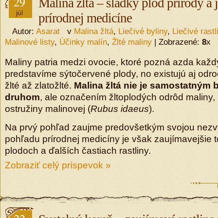
29
Malina žltá – sladký plod prírody a 
júl
prírodnej medicíne
Autor:
Asarat
v
Malina žltá
,
Liečivé byliny
,
Liečivé rastl
Malinové listy
,
Účinky malín
,
Žlté maliny
| Zobrazené:
8
x
Maliny patria medzi ovocie, ktoré pozná azda každý
predstavíme sýtočervené plody, no existujú aj odro
žlté až zlatožlté.
Malina žltá nie je samostatným
druhom
, ale označením žltoplodých odrôd maliny, 
ostružiny malinovej (
Rubus idaeus
).
Na prvý pohľad zaujme predovšetkým svojou nezvy
pohľadu prírodnej medicíny je však zaujímavejšie to
plodoch a ďalších častiach rastliny.
Zobraziť celý príspevok »