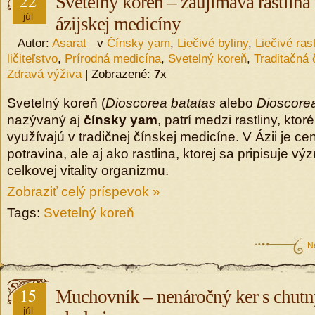
22
Svetelný koreň – zaujímavá rastlina 
júl
ázijskej medicíny
Autor:
Asarat
v
Čínsky yam
,
Liečivé byliny
,
Liečivé rast
ličiteľstvo
,
Prírodná medicína
,
Svetelný koreň
,
Traditačná
Zdravá výživa
| Zobrazené:
7
x
Svetelný koreň (
Dioscorea batatas
alebo
Dioscore
nazývaný aj
čínsky yam
, patrí medzi rastliny, ktor
využívajú v tradičnej čínskej medicíne. V Ázii je c
potravina, ale aj ako rastlina, ktorej sa pripisuje 
celkovej vitality organizmu.
Zobraziť celý príspevok »
Tags:
Svetelný koreň
N
15
Muchovník – nenáročný ker s chut
júl