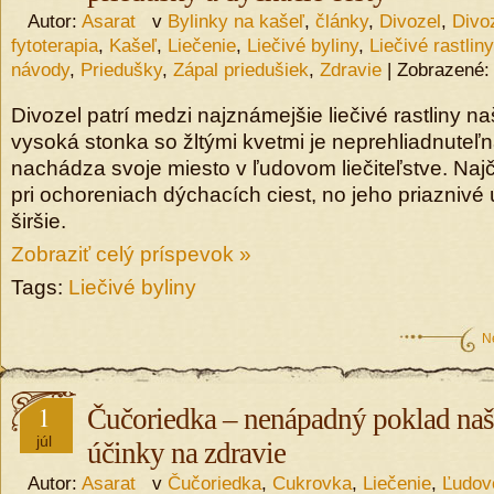
Autor:
Asarat
v
Bylinky na kašeľ
,
články
,
Divozel
,
Divo
fytoterapia
,
Kašeľ
,
Liečenie
,
Liečivé byliny
,
Liečivé rastliny
návody
,
Priedušky
,
Zápal priedušiek
,
Zdravie
| Zobrazené
Divozel patrí medzi najznámejšie liečivé rastliny na
vysoká stonka so žltými kvetmi je neprehliadnuteľn
nachádza svoje miesto v ľudovom liečiteľstve. Najč
pri ochoreniach dýchacích ciest, no jeho priaznivé
širšie.
Zobraziť celý príspevok »
Tags:
Liečivé byliny
N
1
Čučoriedka – nenápadný poklad naši
júl
účinky na zdravie
Autor:
Asarat
v
Čučoriedka
,
Cukrovka
,
Liečenie
,
Ľudové