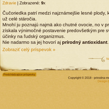
Zdravie
| Zobrazené:
9
x
Čučoriedka patrí medzi najznámejšie lesné plody, k
už celé stáročia.
Mnohí ju poznajú najmä ako chutné ovocie, no v pr
získala výnimočné postavenie predovšetkým pre sv
účinky na ľudský organizmus.
Nie nadarmo sa jej hovorí aj
prírodný antioxidant
.
Zobraziť celý príspevok »
N
Predchádzajúce príspevky
Copyright © 2018 - prirodna-
Design 