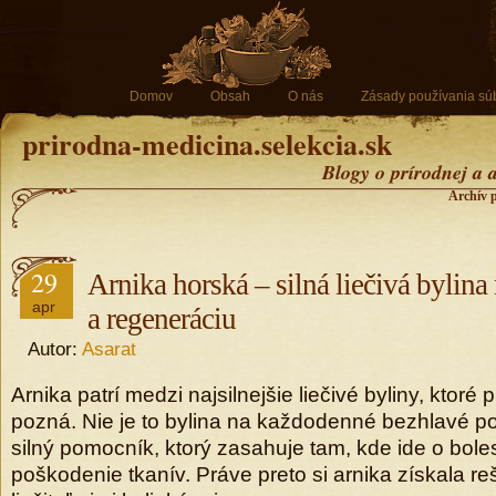
Domov
Obsah
O nás
Zásady používania sú
prirodna-medicina.selekcia.sk
Blogy o prírodnej a 
Archív p
29
Arnika horská – silná liečivá bylina
apr
a regeneráciu
Autor:
Asarat
Arnika patrí medzi najsilnejšie liečivé byliny, ktoré
pozná. Nie je to bylina na každodenné bezhlavé po
silný pomocník, ktorý zasahuje tam, kde ide o boles
poškodenie tkanív. Práve preto si arnika získala r