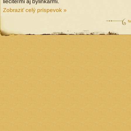
liečiteľmi aj bylinkármi.
Zobraziť celý príspevok »
N