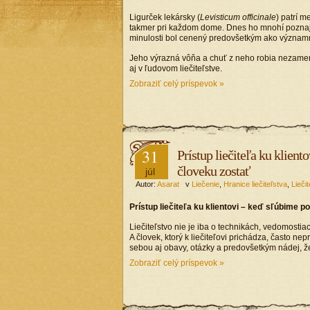
Ligurček lekársky (
Levisticum officinale
) patrí m
takmer pri každom dome. Dnes ho mnohí poznajú
minulosti bol cenený predovšetkým ako významná
Jeho výrazná vôňa a chuť z neho robia nezamenite
aj v ľudovom liečiteľstve.
Zobraziť celý príspevok »
31
Prístup liečiteľa ku klien
človeku zostať
júl
Autor:
Asarat
v
Liečenie
,
Hranice liečiteľstva
,
Liečit
Prístup liečiteľa ku klientovi – keď sľúbime 
Liečiteľstvo nie je iba o technikách, vedomosti
A človek, ktorý k liečiteľovi prichádza, často 
sebou aj obavy, otázky a predovšetkým nádej,
Zobraziť celý príspevok »