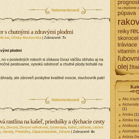
prognost
na zlepšenie 
Nekomentované
púpava
rakov
re
r s chutnými a zdravými plodmi
reiky
skorocel
ík ker
,
Účinky Muchovníka
| Zobrazené:
7
x
tráviace
vitamín 
avými plodmi
ľubovn
no v posledných rokoch si získava čoraz väčšiu obľubu aj na
áročné pestovanie, vysokú odolnosť a chutné plody bohaté na
olej
žlta
záhrady, ale zároveň poskytne kvalitné ovocie, muchovník patrí
Kat
Ako zrazi
Nekomentované
Alchemilk
(1)
Arnika
(1)
vá rastlina na kašeľ, priedušky a dýchacie cesty
Arnika ho
Arniková
nky
,
Divozel
,
Divozel veľkokvetý
,
fytoterapia
,
Kašeľ
,
Liečenie
,
Liečivé
Aromater
o
,
návody
,
Priedušky
,
Zápal priedušiek
,
Zdravie
| Zobrazené:
6
x
Arónia či