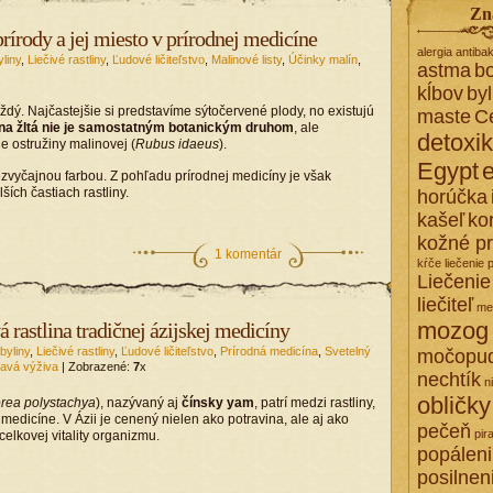
Zn
prírody a jej miesto v prírodnej medicíne
alergia
antibak
yliny
,
Liečivé rastliny
,
Ľudové ličiteľstvo
,
Malinové listy
,
Účinky malín
,
astma
bo
kĺbov
by
ždý. Najčastejšie si predstavíme sýtočervené plody, no existujú
maste
C
na žltá nie je samostatným botanickým druhom
, ale
detoxi
e ostružiny malinovej (
Rubus idaeus
).
Egypt
vyčajnou farbou. Z pohľadu prírodnej medicíny je však
ších častiach rastliny.
horúčka
kašeľ
ko
kožné p
1 komentár
kŕče
liečenie 
Liečenie
liečiteľ
me
mozog
 rastlina tradičnej ázijskej medicíny
byliny
,
Liečivé rastliny
,
Ľudové ličiteľstvo
,
Prírodná medicína
,
Svetelný
močopu
avá výživa
| Zobrazené:
7
x
nechtík
n
obličky
rea polystachya
), nazývaný aj
čínsky yam
, patrí medzi rastliny,
j medicíne. V Ázii je cenený nielen ako potravina, ale aj ako
pečeň
pir
celkovej vitality organizmu.
popálen
posilnen