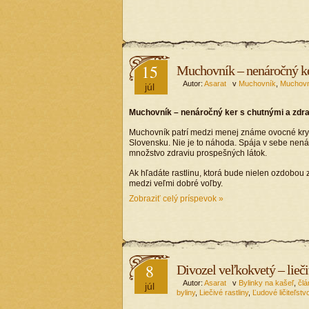
15
Muchovník – nenáročný ke
Autor:
Asarat
v
Muchovník
,
Muchovn
júl
Muchovník – nenáročný ker s chutnými a zdr
Muchovník patrí medzi menej známe ovocné kry, 
Slovensku. Nie je to náhoda. Spája v sebe nen
množstvo zdraviu prospešných látok.
Ak hľadáte rastlinu, ktorá bude nielen ozdobou 
medzi veľmi dobré voľby.
Zobraziť celý príspevok »
8
Divozel veľkokvetý – lieči
Autor:
Asarat
v
Bylinky na kašeľ
,
člá
júl
byliny
,
Liečivé rastliny
,
Ľudové ličiteľstv