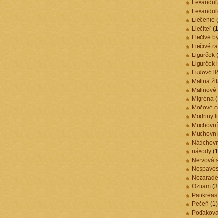
Levanduľ
Levanduľo
Liečenie
(
Liečiteľ
(1
Liečivé by
Liečivé ra
Ligurček
(
Ligurček 
Ľudové lič
Malina žlt
Malinové l
Migréna
(
Močové c
Modriny l
Muchovní
Muchovní
Nádchovn
návody
(1
Nervová 
Nespavos
Nezarad
Oznam
(3
Pankreas
Pečeň
(1)
Poďakova