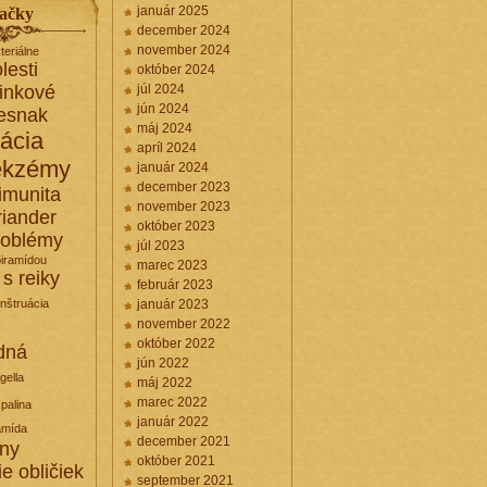
január 2025
ačky
december 2024
november 2024
teriálne
lesti
október 2024
linkové
júl 2024
jún 2024
esnak
máj 2024
kácia
apríl 2024
ekzémy
január 2024
december 2023
imunita
november 2023
riander
október 2023
roblémy
júl 2023
piramídou
marec 2023
 s reiky
február 2023
nštruácia
január 2023
november 2022
október 2022
dná
jún 2022
igella
máj 2022
marec 2022
palina
január 2022
amída
december 2021
iny
október 2021
ie obličiek
september 2021