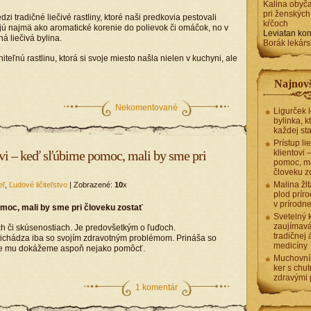
Kalina obyča
pri ženských
edzi tradičné liečivé rastliny, ktoré naši predkovia pestovali
kŕčoch
 najmä ako aromatické korenie do polievok či omáčok, no v
Leviatan
kom
 liečivá bylina.
Borák lekárs
ľnú rastlinu, ktorá si svoje miesto našla nielen v kuchyni, ale
Najnovš
Nekomentované
Ligurček 
bylinka, k
každej st
Prístup li
tovi – keď sľúbime pomoc, mali by sme pri
klientovi
pomoc, ma
človeku z
Malina žlt
eľ
,
Ľudové ličiteľstvo
| Zobrazené:
10
x
plod príro
v prírodn
pomoc, mali by sme pri človeku zostať
Svetelný 
zaujímavá
ach či skúsenostiach. Je predovšetkým o ľuďoch.
tradičnej 
neprichádza iba so svojím zdravotným problémom. Prináša so
medicíny
 že mu dokážeme aspoň nejako pomôcť.
Muchovní
ker s chu
zdravými 
1 komentár