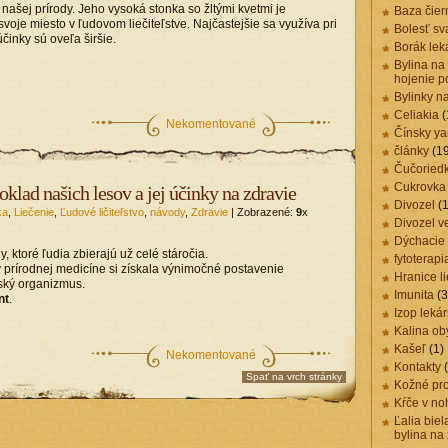
 našej prírody. Jeho vysoká stonka so žltými kvetmi je
Baza čier
oje miesto v ľudovom liečiteľstve. Najčastejšie sa využíva pri
Bolesť sv
činky sú oveľa širšie.
Borák lek
Bylina na
hojenie p
Bylinky n
Celiakia
(
Nekomentované
Čínsky y
články
(1
Čučoried
Cukrovka
klad našich lesov a jej účinky na zdravie
Divozel
(1
ka
,
Liečenie
,
Ľudové ličiteľstvo
,
návody
,
Zdravie
| Zobrazené:
9
x
Divozel v
Dýchacie 
 ktoré ľudia zbierajú už celé stáročia.
fytoterapi
 prírodnej medicíne si získala výnimočné postavenie
Hranice li
ský organizmus.
Imunita
(3
nt
.
Izop leká
Kalina ob
Kašeľ
(1)
Nekomentované
Kontakty
(
Spať na vrch stránky
Kožné pr
Kŕče v no
Ľalia biel
bylina na