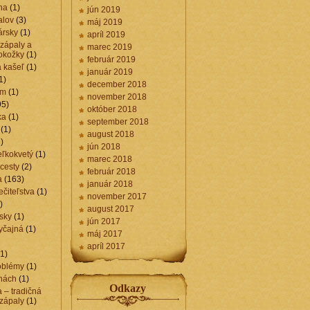
na
(1)
jún 2019
alov
(3)
máj 2019
ársky
(1)
apríl 2019
 zápaly a
marec 2019
okožky
(1)
február 2019
a kašeľ
(1)
január 2019
1)
december 2018
am
(1)
november 2018
95)
október 2018
ka
(1)
september 2018
(1)
august 2018
)
jún 2018
eľkokvetý
(1)
marec 2018
cesty
(2)
február 2018
a
(163)
január 2018
ečiteľstva
(1)
november 2017
)
august 2017
rsky
(1)
jún 2017
yčajná
(1)
máj 2017
apríl 2017
1)
oblémy
(1)
hách
(1)
Odkazy
a – tradičná
 zápaly
(1)