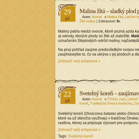
29
Malina žltá – sladký plod 
Autor:
Asarat
v
Malina žltá
,
Liečivé b
júl
Žlté maliny
| Zobrazené:
8
x
Maliny patria medzi ovocie, ktoré pozná azda ka
aj odrody, ktorých plody sú žlté až zlatožlté.
Mali
označením žltoplodých odrôd maliny, najčastejši
Na prvý pohľad zaujme predovšetkým svojou nez
zaujímavejšie to, čo sa ukrýva v jej plodoch a ďal
Zobraziť celý príspevok »
22
Svetelný koreň – zaujímavá
Autor:
Asarat
v
Čínsky yam
,
Liečivé 
júl
koreň
,
Traditačná čínska medicína
,
Zdr
Svetelný koreň (
Dioscorea batatas
alebo
Diosco
ktoré sa už stáročia využívajú v tradičnej čínske
rastlina, ktorej sa pripisuje význam pre podporu 
Zobraziť celý príspevok »
Tags:
Svetelný koreň