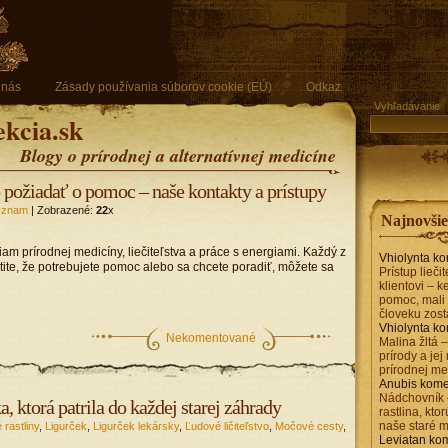
 nás
Zásady používania súborov cookie (EÚ)
Odkaz
Vyhľadávanie
ekcia.sk
Blogy o prírodnej a alternatívnej medicíne
o požiadať o pomoc – naše kontakty a prístupy
znam
| Zobrazené:
22
x
Najnovši
m prírodnej medicíny, liečiteľstva a práce s energiami. Každý z
Vhiolynta
ko
cítite, že potrebujete pomoc alebo sa chcete poradiť, môžete sa
Prístup lieči
klientovi – 
pomoc, mali 
človeku zost
Vhiolynta
ko
Nekomentované
Malina žltá 
prírody a jej
prírodnej me
Anubis
kome
Nádchovník 
, ktorá patrila do každej starej záhrady
rastlina, kto
naše staré 
 rastliny
,
Ligurček
,
Ligurček lekársky
,
Ľudové ličiteľstvo
,
Močové cesty
,
Leviatan
kom