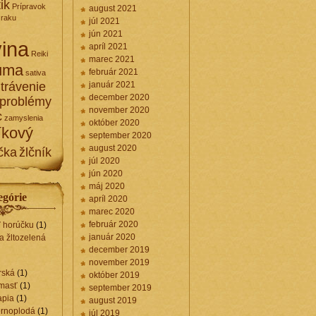
ik
Prípravok
august 2021
zraku
júl 2021
jún 2021
ina
apríl 2021
Reiki
marec 2021
uma
február 2021
sativa
trávenie
január 2021
december 2020
 problémy
november 2020
c
zamyslenia
október 2020
íkový
september 2020
august 2020
čka
žlčník
júl 2020
jún 2020
máj 2020
egórie
apríl 2020
marec 2020
február 2020
ť horúčku
(1)
január 2020
a žltozelená
december 2019
november 2019
rská
(1)
október 2019
 masť
(1)
september 2019
apia
(1)
august 2019
ernoplodá
(1)
júl 2019