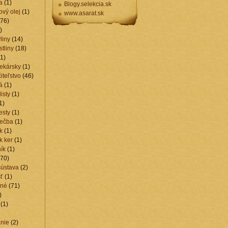
a
(1)
Blogy.selekcia.sk
vý olej
(1)
www.asarat.sk
76)
)
liny
(14)
stliny
(18)
1)
lekársky
(1)
iteľstvo
(46)
á
(1)
isty
(1)
1)
esty
(1)
iečba
(1)
k
(1)
k ker
(1)
ík
(1)
70)
sústava
(2)
ť
(1)
ené
(71)
)
(1)
nie
(2)