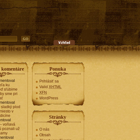
e komentáre
Ponuka
mentoval
Prihlásiť sa
teľa ku
Valid
XHTML
keď sľúbime
XFN
by sme pri
ať
WordPress
mentoval
– sladký plod
 miesto v
dicíne
Stránky
ntoval
– voňavá
rú poznali už
O nás
mamy
Obsah
entoval