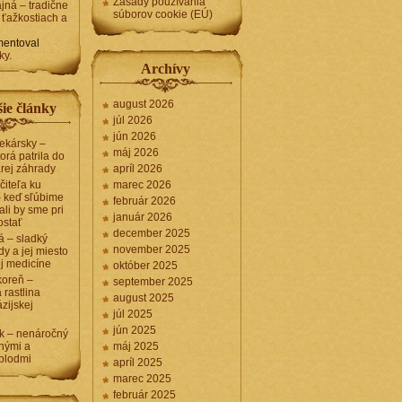
Zásady používania
jná – tradične
súborov cookie (EÚ)
 ťažkostiach a
entoval
ky.
Archívy
august 2026
ie články
júl 2026
jún 2026
lekársky –
máj 2026
torá patrila do
arej záhrady
apríl 2026
ečiteľa ku
marec 2026
 – keď sľúbime
február 2026
li by sme pri
január 2026
ostať
december 2025
á – sladký
november 2025
dy a jej miesto
ej medicíne
október 2025
koreň –
september 2025
 rastlina
august 2025
ázijskej
júl 2025
jún 2025
k – nenáročný
tnými a
máj 2025
plodmi
apríl 2025
marec 2025
február 2025