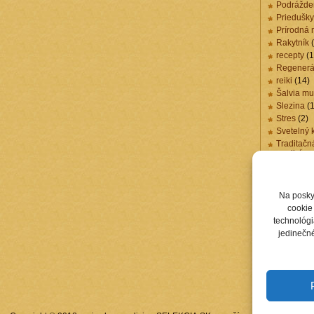
Podrážde
Priedušky
Prírodná 
Rakytník
(
recepty
(1
Regenerá
reiki
(14)
Šalvia mu
Slezina
(1
Stres
(2)
Svetelný 
Traditačn
medicína
Trávenie
(
Účinky ma
Účinky M
Na posky
Vzácne 
cookie 
Žalúdok
(
technológi
Zápal pri
jedinečné
Zdravá vý
Zdravie
(5
Žlčník
(1)
Žlté malin