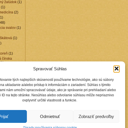
ný žalúdok
(1)
(1)
medicína
(2)
1)
48)
cia svalov
(1)
škátová
(1)
)
koreň
(1)
á čínska
(1)
1)
Spravovať Súhlas
lín
(1)
uchovníka
(1)
tovanie tých najlepších skúseností používame technológie, ako sú súbory
kamene
(15)
na ukladanie a/alebo prístup k informáciám o zariadení. Súhlas s týmito
2)
ami nám umožní spracovávať údaje, ako je správanie pri prehliadaní alebo
edušiek
(6)
 ID na tejto stránke. Nesúhlas alebo odvolanie súhlasu môže nepriaznivo
živa
(1)
ovplyvniť určité vlastnosti a funkcie.
4)
y
(1)
Prijať
Odmietnuť
Zobraziť predvoľby
Zásady používania súborov cookie