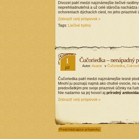
Divozel patrí medzi najznámejšie liečivé rastliny
neprehliadnuteľná a už celé stáročia nachádza sv
ochoreniach dýchacích ciest, no jeho priaznivé ú
Zobraziť celý príspevok »
Tags:
Liečivé byliny
1
Čučoriedka – nenápadný po
Autor:
Asarat
v
Čučoriedka
,
Cukrov
júl
Čučoriedka patrí medzi najznámejšie lesné plody,
Mnohí ju poznajú najmä ako chutné ovocie, no v
predovšetkým pre svoje priaznivé účinky na ľud
Nie nadarmo sa jej hovorí aj
prírodný antioxida
Zobraziť celý príspevok »
Predchádzajúce príspevky