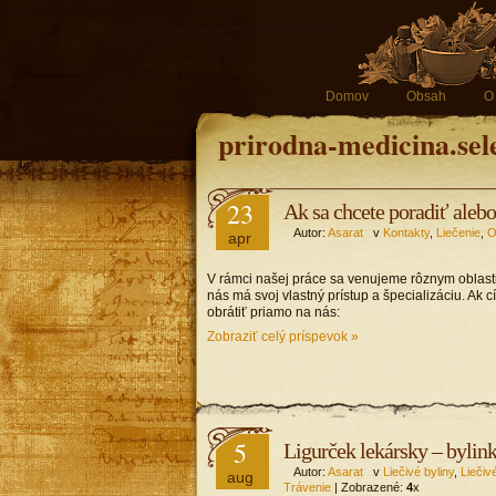
Domov
Obsah
O
prirodna-medicina.sel
23
Ak sa chcete poradiť aleb
Autor:
Asarat
v
Kontakty
,
Liečenie
,
O
apr
V rámci našej práce sa venujeme rôznym oblastia
nás má svoj vlastný prístup a špecializáciu. Ak 
obrátiť priamo na nás:
Zobraziť celý príspevok »
5
Ligurček lekársky – bylinka
Autor:
Asarat
v
Liečivé byliny
,
Liečivé
aug
Trávenie
| Zobrazené:
4
x