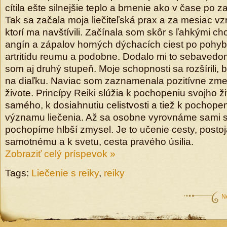
cítila ešte silnejšie teplo a brnenie ako v čase po z
Tak sa začala moja liečiteľská prax a za mesiac vzr
ktorí ma navštívili. Začínala som skôr s ľahkými c
angín a zápalov horných dýchacích ciest po pohy
artritídu reumu a podobne. Dodalo mi to sebavedo
som aj druhý stupeň. Moje schopnosti sa rozšírili, b
na diaľku. Naviac som zaznamenala pozitívne zm
živote. Princípy Reiki slúžia k pochopeniu svojho ž
samého, k dosiahnutiu celistvosti a tiež k pochope
významu liečenia. Až sa osobne vyrovnáme sami 
pochopíme hlbší zmysel. Je to učenie cesty, posto
samotnému a k svetu, cesta pravého úsilia.
Zobraziť celý príspevok »
Tags:
Liečenie s reiky
,
reiky
N