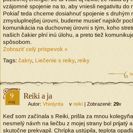
vzájomné spojenie na to, aby vniesli negativitu do 
Pokiaľ teda chceme dosiahnuť spojenie s druhým n
zmysluplnejšej úrovni, budeme musieť najskôr poc
komunikácia na duchovnej úrovni s tým, koho stre
našich čakier plní inú úlohu, a preto tiež komuniku
spôsobom.
Zobraziť celý príspevok »
Tags:
čakry
,
Liečenie s reiky
,
reiky
N
9
Reiki a ja
máj
Autor:
Vhiolynta
v
reiki
| Zobrazené:
29
x
Keď som začínala s Reiki, prišla za mnou kolegyňa
nesmelý návrh na liečbu z mojej strany bol prijatý
skutočne prekvapil. Chrípka ustúpila, teplota opadl