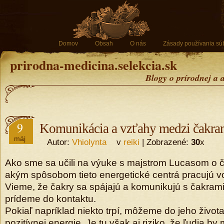
Domov
Obsah
O nás
Zásady používania sú
prirodna-medicina.selekcia.sk
Blogy o prírodnej a 
9
Komunikácia a vzťahy medzi čakra
máj
Autor:
Vhiolynta
v
reiki
| Zobrazené:
30
x
Ako sme sa učili na výuke s majstrom Lucasom o č
akým spôsobom tieto energetické centrá pracujú vo
Vieme, že čakry sa spájajú a komunikujú s čakram
prídeme do kontaktu.
Pokiaľ napríklad niekto trpí, môžeme do jeho života
pozitívnej energie. Je tu však aj riziko, že ľudia by 