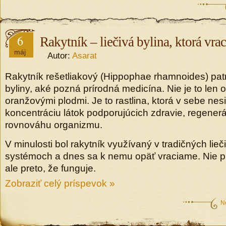
6
Rakytník – liečivá bylina, ktorá vraci
máj
Autor:
Asarat
Rakytník rešetliakový (Hippophae rhamnoides) patrí
byliny, aké pozná prírodná medicína. Nie je to len 
oranžovými plodmi. Je to rastlina, ktorá v sebe ne
koncentráciu látok podporujúcich zdravie, regener
rovnováhu organizmu.
V minulosti bol rakytník využívaný v tradičných lieč
systémoch a dnes sa k nemu opäť vraciame. Nie pr
ale preto, že funguje.
Zobraziť celý príspevok »
N