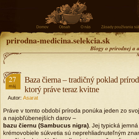
Domov
Obsah
O nás
Zásady používania sú
prirodna-medicina.selekcia.sk
Blogy o prírodnej a 
A
27
Baza čierna – tradičný poklad príro
máj
ktorý práve teraz kvitne
Autor:
Asarat
Práve v tomto období príroda ponúka jeden zo svo
a najobľúbenejších darov –
bazu čiernu (Sambucus nigra)
. Jej typická jemn
krémovobiele súkvetia sú neprehliadnuteľným znam