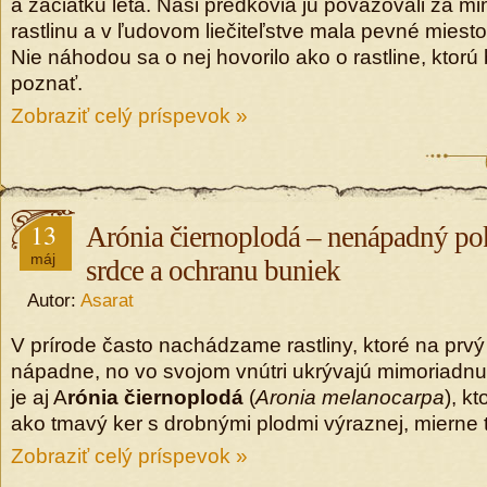
a začiatku leta. Naši predkovia ju považovali za 
rastlinu a v ľudovom liečiteľstve mala pevné miest
Nie náhodou sa o nej hovorilo ako o rastline, ktorú
poznať.
Zobraziť celý príspevok »
13
Arónia čiernoplodá – nenápadný pok
máj
srdce a ochranu buniek
Autor:
Asarat
V prírode často nachádzame rastliny, ktoré na prv
nápadne, no vo svojom vnútri ukrývajú mimoriadnu 
je aj A
rónia čiernoplodá
(
Aronia melanocarpa
), k
ako tmavý ker s drobnými plodmi výraznej, mierne t
Zobraziť celý príspevok »