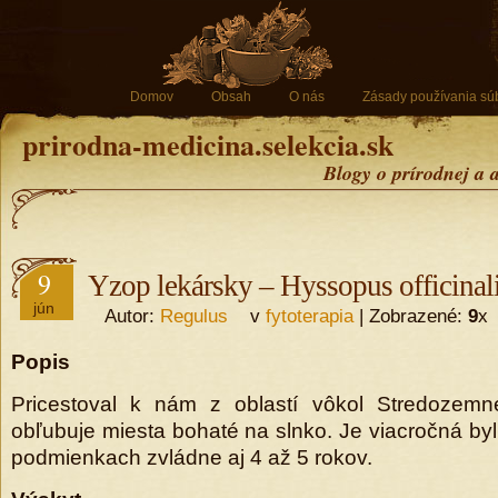
Domov
Obsah
O nás
Zásady používania sú
prirodna-medicina.selekcia.sk
Blogy o prírodnej a 
9
Yzop lekársky – Hyssopus officinal
jún
Autor:
Regulus
v
fytoterapia
| Zobrazené:
9
x
Popis
Pricestoval k nám z oblastí vôkol Stredozemn
obľubuje miesta bohaté na slnko. Je viacročná by
podmienkach zvládne aj 4 až 5 rokov.