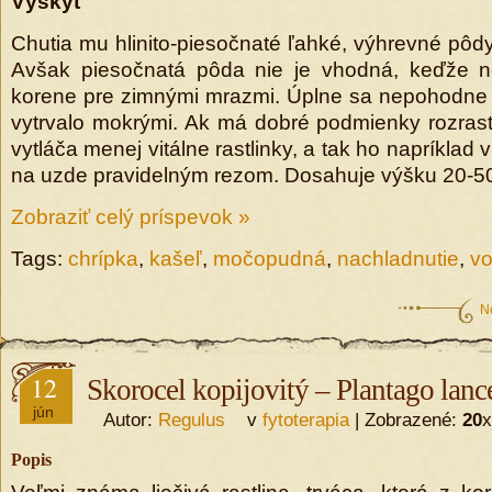
Výskyt
Chutia mu hlinito-piesočnaté ľahké, výhrevné pôdy
Avšak piesočnatá pôda nie je vhodná, keďže n
korene pre zimnými mrazmi. Úplne sa nepohodne 
vytrvalo mokrými. Ak má dobré podmienky rozrast
vytláča menej vitálne rastlinky, a tak ho napríklad
na uzde pravidelným rezom. Dosahuje výšku 20-5
Zobraziť celý príspevok »
Tags:
chrípka
,
kašeľ
,
močopudná
,
nachladnutie
,
vo
N
12
Skorocel kopijovitý – Plantago lanc
jún
Autor:
Regulus
v
fytoterapia
| Zobrazené:
20
x
Popis