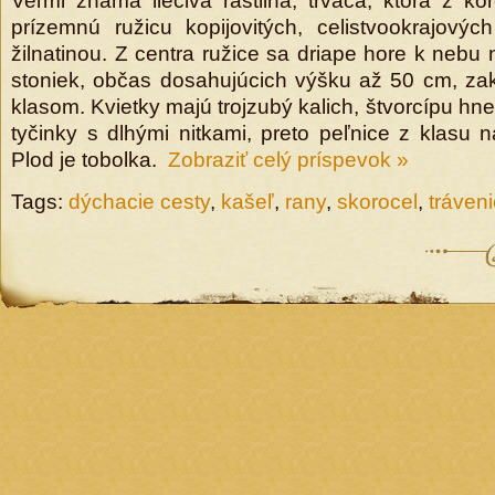
Veľmi známa liečivá rastlina, trváca, ktorá z k
prízemnú ružicu kopijovitých, celistvookrajovýc
žilnatinou. Z centra ružice sa driape hore k nebu 
stoniek, občas dosahujúcich výšku až 50 cm, z
klasom. Kvietky majú trojzubý kalich, štvorcípu hne
tyčinky s dlhými nitkami, preto peľnice z klasu 
Plod je tobolka.
Zobraziť celý príspevok »
Tags:
dýchacie cesty
,
kašeľ
,
rany
,
skorocel
,
tráven