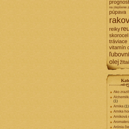
prognost
na zlepšenie 
púpava
rakov
re
reiky
skorocel
tráviace
vitamín 
ľubovn
olej
žlta
Kat
Ako zrazi
Alchemilk
(1)
Arnika
(1)
Arnika ho
Arniková
Aromater
Arónia či