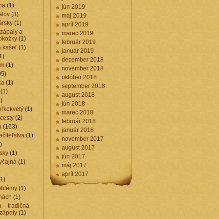
na
(1)
jún 2019
alov
(3)
máj 2019
ársky
(1)
apríl 2019
 zápaly a
marec 2019
okožky
(1)
február 2019
a kašeľ
(1)
január 2019
1)
december 2018
am
(1)
november 2018
95)
október 2018
ka
(1)
september 2018
(1)
august 2018
)
jún 2018
eľkokvetý
(1)
marec 2018
cesty
(2)
február 2018
a
(163)
január 2018
ečiteľstva
(1)
november 2017
)
august 2017
rsky
(1)
jún 2017
yčajná
(1)
máj 2017
apríl 2017
1)
oblémy
(1)
hách
(1)
a – tradičná
 zápaly
(1)