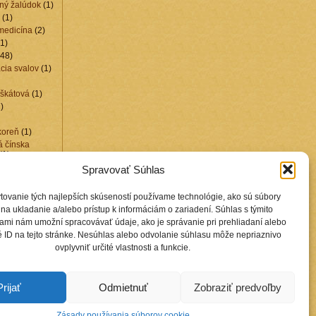
ný žalúdok
(1)
(1)
medicína
(2)
1)
48)
cia svalov
(1)
škátová
(1)
)
koreň
(1)
á čínska
(1)
1)
Spravovať Súhlas
lín
(1)
uchovníka
(1)
tovanie tých najlepších skúseností používame technológie, ako sú súbory
kamene
(15)
na ukladanie a/alebo prístup k informáciám o zariadení. Súhlas s týmito
2)
ami nám umožní spracovávať údaje, ako je správanie pri prehliadaní alebo
edušiek
(6)
 ID na tejto stránke. Nesúhlas alebo odvolanie súhlasu môže nepriaznivo
živa
(1)
ovplyvniť určité vlastnosti a funkcie.
4)
y
(1)
Prijať
Odmietnuť
Zobraziť predvoľby
Zásady používania súborov cookie