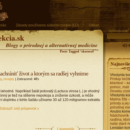
 nás
Zásady používania súborov cookie (EÚ)
Odkaz
Vyhľadávanie
ekcia.sk
Blogy o prírodnej a alternatívnej medicíne
Posts Tagged ‘skorocel’
Najnovši
achrániť život a ktorým sa radšej vyhnime
Vhiolynta
ko
Prístup lieči
dy
,
recepty
| Zobrazené:
47
x
klientovi – 
pomoc, mali 
 lahodné. Napríklad šalát jedovatý (Lactuca virosa L.) je vhodný
človeku zost
Vhiolynta
ko
Účinný je tiež na stíšenie nepokoja a zníženie úzkosti, a môže
Malina žltá 
í doplnku z tohto šalátu užívame 30 až 120 miligramov extraktu
prírody a jej
prírodnej me
Zobraziť celý príspevok »
Anubis
kome
Nádchovník 
rastlina, kto
naše staré 
Leviatan
kom
1 komentár