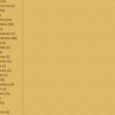
a
(1)
vý olej
(1)
76)
)
liny
(14)
stliny
(18)
1)
lekársky
(1)
iteľstvo
(46)
á
(1)
isty
(1)
1)
esty
(1)
iečba
(1)
k
(1)
k ker
(1)
ík
(1)
70)
sústava
(2)
ť
(1)
ené
(71)
)
(1)
nie
(2)