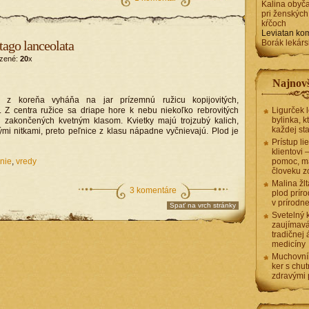
Kalina obyča
pri ženských
kŕčoch
Leviatan
kom
tago lanceolata
Borák lekárs
azené:
20
x
Najnovš
rá z koreňa vyháňa na jar prízemnú ružicu kopijovitých,
u. Z centra ružice sa driape hore k nebu niekoľko rebrovitých
Ligurček 
bylinka, k
 zakončených kvetným klasom. Kvietky majú trojzubý kalich,
každej st
hými nitkami, preto peľnice z klasu nápadne vyčnievajú. Plod je
Prístup li
klientovi
enie
,
vredy
pomoc, ma
človeku z
Malina žlt
3 komentáre
plod príro
v prírodn
Spať na vrch stránky
Svetelný 
zaujímavá
tradičnej 
medicíny
Muchovní
ker s chu
zdravými 