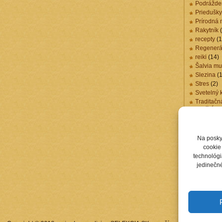
Podrážde
Priedušky
Prírodná 
Rakytník
(
recepty
(1
Regenerá
reiki
(14)
Šalvia mu
Slezina
(1
Stres
(2)
Svetelný 
Traditačn
medicína
Trávenie
(
Účinky ma
Účinky M
Na posky
Vzácne 
cookie 
Žalúdok
(
technológi
Zápal pri
jedinečné
Zdravá vý
Zdravie
(5
Žlčník
(1)
Žlté malin