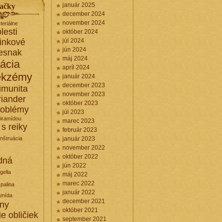
január 2025
ačky
december 2024
november 2024
teriálne
lesti
október 2024
linkové
júl 2024
jún 2024
esnak
máj 2024
kácia
apríl 2024
ekzémy
január 2024
december 2023
imunita
november 2023
riander
október 2023
roblémy
júl 2023
piramídou
marec 2023
 s reiky
február 2023
nštruácia
január 2023
november 2022
október 2022
dná
jún 2022
igella
máj 2022
marec 2022
palina
január 2022
amída
december 2021
iny
október 2021
ie obličiek
september 2021