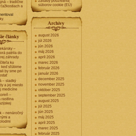
Zásady používania
jná – tradične
súborov cookie (EÚ)
 ťažkostiach a
entoval
ky.
Archívy
august 2026
ie články
júl 2026
jún 2026
lekársky –
máj 2026
torá patrila do
arej záhrady
apríl 2026
ečiteľa ku
marec 2026
 – keď sľúbime
február 2026
li by sme pri
január 2026
ostať
december 2025
á – sladký
november 2025
dy a jej miesto
ej medicíne
október 2025
koreň –
september 2025
 rastlina
august 2025
ázijskej
júl 2025
jún 2025
k – nenáročný
tnými a
máj 2025
plodmi
apríl 2025
marec 2025
február 2025