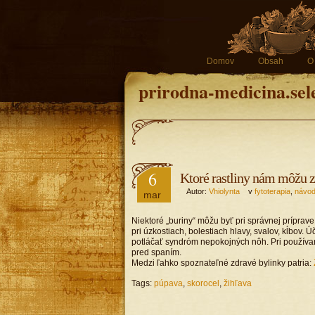
Domov
Obsah
O
prirodna-medicina.sel
6
Ktoré rastliny nám môžu z
Autor:
Vhiolynta
v
fytoterapia
,
návo
mar
Niektoré „buriny“ môžu byť pri správnej príprave
pri úzkostiach, bolestiach hlavy, svalov, kĺbov. 
potláčať syndróm nepokojných nôh. Pri používan
pred spaním.
Medzi ľahko spoznateľné zdravé bylinky patria:
Tags:
púpava
,
skorocel
,
žihľava