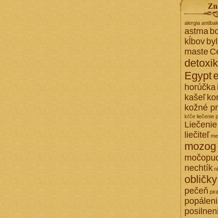
Zn
alergia
antibak
astma
bo
kĺbov
by
maste
C
detoxi
Egypt
horúčka
kašeľ
ko
kožné p
kŕče
liečenie 
Liečenie
liečiteľ
me
mozog
močopu
nechtík
n
obličky
pečeň
pir
popálen
posilnen