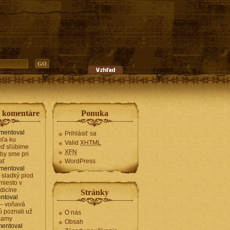
e komentáre
Ponuka
mentoval
Prihlásiť sa
teľa ku
Valid
XHTML
keď sľúbime
XFN
by sme pri
ať
WordPress
mentoval
– sladký plod
 miesto v
dicíne
Stránky
ntoval
– voňavá
rú poznali už
O nás
mamy
Obsah
entoval