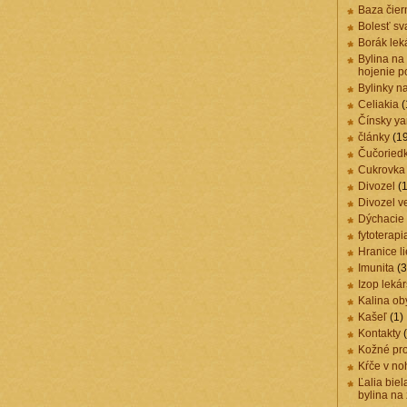
Baza čier
Bolesť sv
Borák lek
Bylina na
hojenie p
Bylinky n
Celiakia
(
Čínsky y
články
(1
Čučoried
Cukrovka
Divozel
(1
Divozel v
Dýchacie 
fytoterapi
Hranice li
Imunita
(3
Izop leká
Kalina ob
Kašeľ
(1)
Kontakty
(
Kožné pr
Kŕče v no
Ľalia biel
bylina na