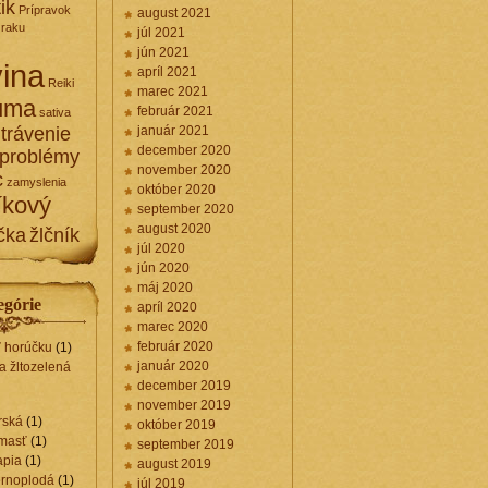
ik
Prípravok
august 2021
zraku
júl 2021
jún 2021
ina
apríl 2021
Reiki
marec 2021
uma
február 2021
sativa
trávenie
január 2021
december 2020
 problémy
november 2020
c
zamyslenia
október 2020
íkový
september 2020
august 2020
čka
žlčník
júl 2020
jún 2020
máj 2020
egórie
apríl 2020
marec 2020
február 2020
ť horúčku
(1)
január 2020
a žltozelená
december 2019
november 2019
rská
(1)
október 2019
 masť
(1)
september 2019
apia
(1)
august 2019
ernoplodá
(1)
júl 2019