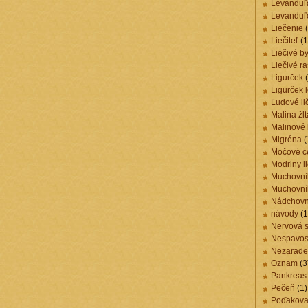
Levanduľ
Levanduľo
Liečenie
(
Liečiteľ
(1
Liečivé by
Liečivé ra
Ligurček
(
Ligurček 
Ľudové lič
Malina žlt
Malinové l
Migréna
(
Močové c
Modriny l
Muchovní
Muchovní
Nádchovn
návody
(1
Nervová 
Nespavos
Nezarad
Oznam
(3
Pankreas
Pečeň
(1)
Poďakova