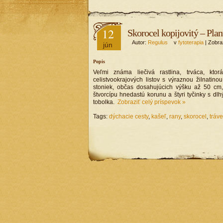
12
Skorocel kopijovitý – Plan
Autor:
Regulus
v
fytoterapia
| Zobr
jún
Popis
Veľmi známa liečivá rastlina, trváca, kto
celistvookrajových listov s výraznou žilnatino
stoniek, občas dosahujúcich výšku až 50 cm,
štvorcípu hnedastú korunu a štyri tyčinky s dl
tobolka.
Zobraziť celý príspevok »
Tags:
dýchacie cesty
,
kašeľ
,
rany
,
skorocel
,
tráv