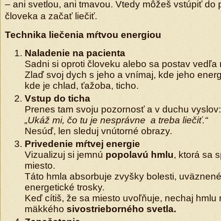
– ani svetlou, ani tmavou. Vtedy môžeš vstúpiť do
človeka a začať liečiť.
Technika liečenia mŕtvou energiou
Naladenie na pacienta
Sadni si oproti človeku alebo sa postav vedľa
Zlaď svoj dych s jeho a vnímaj, kde jeho energi
kde je chlad, ťažoba, ticho.
Vstup do ticha
Prenes tam svoju pozornosť a v duchu vyslov:
„Ukáž mi, čo tu je nesprávne a treba liečiť.“
Nesúď, len sleduj vnútorné obrazy.
Privedenie mŕtvej energie
Vizualizuj si jemnú
popolavú hmlu
, ktorá sa
miesto.
Táto hmla absorbuje zvyšky bolesti, uväznen
energetické trosky.
Keď cítiš, že sa miesto uvoľňuje, nechaj hmlu
mäkkého
sivostrieborného svetla.