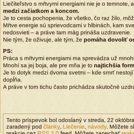
Liečiteľstvo s mŕtvymi energiami nie je o temnote, 
medzi začiatkom a koncom.
Je to cesta pochopenia, že všetko, čo raz žilo, môž
Mŕtve energie sú sprievodcami v hlbinách, kam svet
nedosvieti – a práve tam mág prináša uzdravenie.
Nie tým, že oživuje, ale tým, že
pomáha dovoliť od
PS:
Práca s mŕtvymi energiami ma sprevádza už mnoh
Mnohí sa jej boja, ale pre mňa je to
najtichšia form
Je to dotyk medzi dvoma svetmi – kde smrť nestojí p
dopĺňa.
A práve v tom tichu často prichádza skutočné uzdr
Tento príspevok bol odoslaný v streda, 22 októbra
zaradený pod
články
,
Liečenie
,
návody
. Môžete 
reakcie cez
RSS 2.0
feed. Môžete zanechať
reak