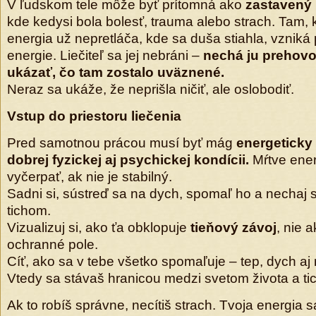
V ľudskom tele môže byť prítomná ako
zastavený
kde kedysi bola bolesť, trauma alebo strach. Tam, 
energia už nepretláča, kde sa duša stiahla, vzniká 
energie. Liečiteľ sa jej nebráni –
nechá ju prehovor
ukázať, čo tam zostalo uväznené.
Neraz sa ukáže, že neprišla ničiť, ale oslobodiť.
Vstup do priestoru liečenia
Pred samotnou prácou musí byť mág
energeticky
dobrej fyzickej aj psychickej kondícii.
Mŕtve ener
vyčerpať, ak nie je stabilný.
Sadni si, sústreď sa na dych, spomaľ ho a nechaj s
tichom.
Vizualizuj si, ako ťa obklopuje
tieňový závoj
, nie 
ochranné pole.
Cíť, ako sa v tebe všetko spomaľuje – tep, dych aj
Vtedy sa stávaš hranicou medzi svetom života a tic
Ak to robíš správne, necítiš strach. Tvoja energia 