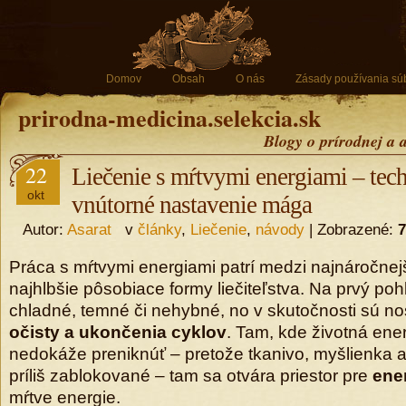
Domov
Obsah
O nás
Zásady používania sú
prirodna-medicina.selekcia.sk
Blogy o prírodnej a 
22
Liečenie s mŕtvymi energiami – tech
okt
vnútorné nastavenie mága
Autor:
Asarat
v
články
,
Liečenie
,
návody
| Zobrazené:
7
Práca s mŕtvymi energiami patrí medzi najnáročnej
najhlbšie pôsobiace formy liečiteľstva. Na prvý po
chladné, temné či nehybné, no v skutočnosti sú no
očisty a ukončenia cyklov
. Tam, kde životná ene
nedokáže preniknúť – pretože tkanivo, myšlienka 
príliš zablokované – tam sa otvára priestor pre
ene
mŕtve energie.