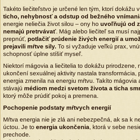
Takéto liečiteľstvo je určené len tým, ktorí dokážu v
ticho, nehybnosť a odstup od bežného vnímani
energie neliečia život silou – ony ho
uvoľňujú od z
nemajú pretrvávať
. Mág alebo liečiteľ sa musí n
prepnúť,
potlačiť prúdenie živých energií a umo
prejavili mŕtve sily.
To si vyžaduje veľkú prax, vn
schopnosť úplne stíšiť myseľ.
Niektorí mágovia a liečitelia to dokážu prirodzene,
ukončení sexuálnej aktivity nastala transformácia, p
energia zmenila na energiu mŕtvu. Takíto mágovia a 
stávajú
médiom medzi svetom života a ticha smr
ktorý môže prúdiť pokoj a premena.
Pochopenie podstaty mŕtvych energií
Mŕtva energia nie je zlá ani nebezpečná, ak sa k ne
úctou. Je to
energia ukončenia
, ktorá v sebe nesi
prechode.