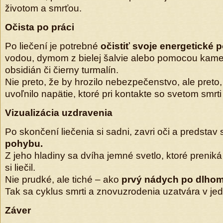
životom a smrťou.
Očista po práci
Po liečení je potrebné
očistiť svoje energetické p
vodou, dymom z bielej šalvie alebo pomocou kame
obsidián či čierny turmalín.
Nie preto, že by hrozilo nebezpečenstvo, ale preto,
uvoľnilo napätie, ktoré pri kontakte so svetom smrti
Vizualizácia uzdravenia
Po skončení liečenia si sadni, zavri oči a predstav 
pohybu.
Z jeho hladiny sa dvíha jemné svetlo, ktoré preniká
si liečil.
Nie prudké, ale tiché – ako
prvý nádych po dlhom
Tak sa cyklus smrti a znovuzrodenia uzatvára v jedn
Záver