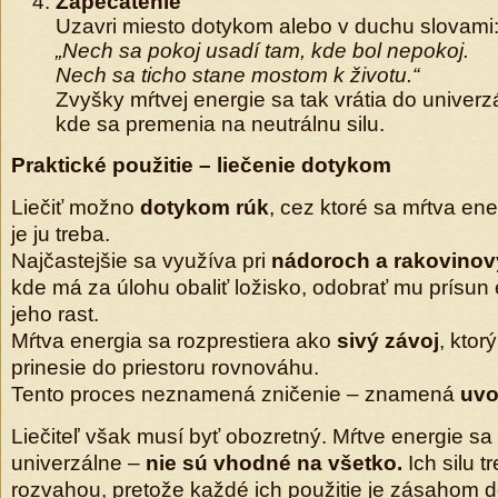
Zapečatenie
Uzavri miesto dotykom alebo v duchu slovami
„Nech sa pokoj usadí tam, kde bol nepokoj.
Nech sa ticho stane mostom k životu.“
Zvyšky mŕtvej energie sa tak vrátia do univerz
kde sa premenia na neutrálnu silu.
Praktické použitie – liečenie dotykom
Liečiť možno
dotykom rúk
, cez ktoré sa mŕtva ene
je ju treba.
Najčastejšie sa využíva pri
nádoroch a rakovino
kde má za úlohu obaliť ložisko, odobrať mu prísun 
jeho rast.
Mŕtva energia sa rozprestiera ako
sivý závoj
, ktor
prinesie do priestoru rovnováhu.
Tento proces neznamená zničenie – znamená
uvo
Liečiteľ však musí byť obozretný. Mŕtve energie s
univerzálne –
nie sú vhodné na všetko.
Ich silu 
rozvahou, pretože každé ich použitie je zásahom 