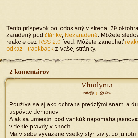
Tento príspevok bol odoslaný v streda, 29 októbra
zaradený pod
články
,
Nezaradené
. Môžete sledo
reakcie cez
RSS 2.0
feed. Môžete zanechať
reak
odkaz - trackback
z Vašej stránky.
2 komentárov
Vhiolynta
1
Používa sa aj ako ochrana predzlými snami a d
uspávač démonov.
A ak sa umiestni pod vankúš napomáha jasnov
videnie pravdy v snoch.
Má v sebe vyvážené všetky štyri živly, čo ju rob