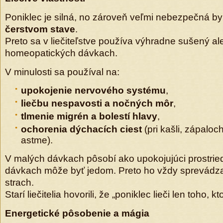
Poniklec je silná, no zároveň veľmi nebezpečná by
čerstvom stave
.
Preto sa v liečiteľstve používa výhradne sušený a
homeopatických dávkach.
V minulosti sa používal na:
upokojenie nervového systému
,
liečbu nespavosti a nočných môr
,
tlmenie migrén a bolestí hlavy
,
ochorenia dýchacích ciest
(pri kašli, zápaloc
astme).
V malých dávkach pôsobí ako upokojujúci prostriedo
dávkach môže byť jedom. Preto ho vždy sprevádzal
strach.
Starí liečitelia hovorili, že „poniklec lieči len toho, k
Energetické pôsobenie a mágia