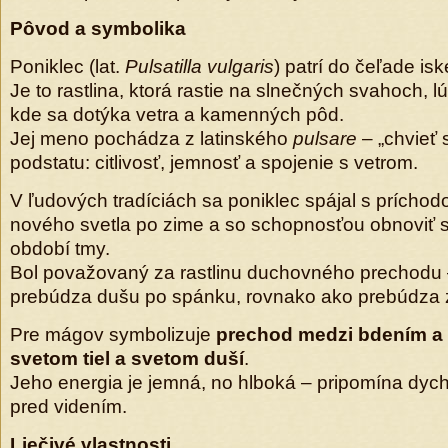
Pôvod a symbolika
Poniklec (lat.
Pulsatilla vulgaris
) patrí do čeľade isk
Je to rastlina, ktorá rastie na slnečných svahoch, l
kde sa dotýka vetra a kamenných pôd.
Jej meno pochádza z latinského
pulsare
– „chvieť s
podstatu: citlivosť, jemnosť a spojenie s vetrom.
V ľudových tradíciách sa poniklec spájal s príchod
nového svetla po zime a so schopnosťou obnoviť s
období tmy.
Bol považovaný za rastlinu duchovného prechodu –
prebúdza dušu po spánku, rovnako ako prebúdza
Pre mágov symbolizuje
prechod medzi bdením a
svetom tiel a svetom duší
.
Jeho energia je jemná, no hlboká – pripomína dych
pred videním.
Liečivé vlastnosti