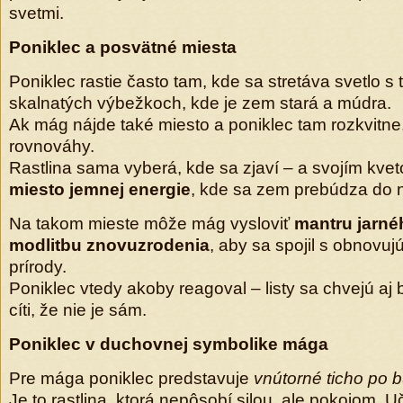
svetmi.
Poniklec a posvätné miesta
Poniklec rastie často tam, kde sa stretáva svetlo s
skalnatých výbežkoch, kde je zem stará a múdra.
Ak mág nájde také miesto a poniklec tam rozkvitne
rovnováhy.
Rastlina sama vyberá, kde sa zjaví – a svojím kve
miesto jemnej energie
, kde sa zem prebúdza do 
Na takom mieste môže mág vysloviť
mantru jarn
modlitbu znovuzrodenia
, aby sa spojil s obnovu
prírody.
Poniklec vtedy akoby reagoval – listy sa chvejú aj 
cíti, že nie je sám.
Poniklec v duchovnej symbolike mága
Pre mága poniklec predstavuje
vnútorné ticho po 
Je to rastlina, ktorá nepôsobí silou, ale pokojom. U