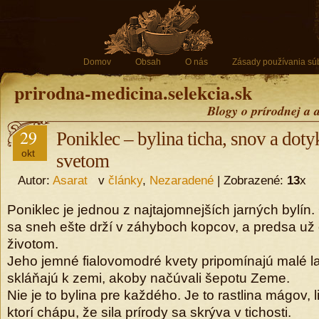
Domov
Obsah
O nás
Zásady používania sú
prirodna-medicina.selekcia.sk
Blogy o prírodnej a 
29
Poniklec – bylina ticha, snov a dot
okt
svetom
Autor:
Asarat
v
články
,
Nezaradené
| Zobrazené:
13
x
Poniklec je jednou z najtajomnejších jarných bylín.
sa sneh ešte drží v záhyboch kopcov, a predsa u
životom.
Jeho jemné fialovomodré kvety pripomínajú malé l
skláňajú k zemi, akoby načúvali šepotu Zeme.
Nie je to bylina pre každého. Je to rastlina mágov, l
ktorí chápu, že sila prírody sa skrýva v tichosti.