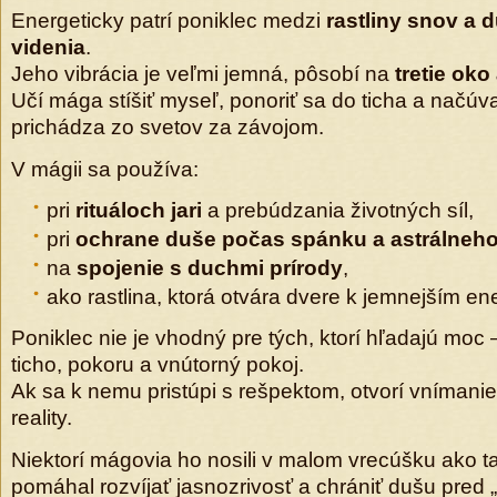
Energeticky patrí poniklec medzi
rastliny snov a
videnia
.
Jeho vibrácia je veľmi jemná, pôsobí na
tretie ok
Učí mága stíšiť myseľ, ponoriť sa do ticha a načúv
prichádza zo svetov za závojom.
V mágii sa používa:
pri
rituáloch jari
a prebúdzania životných síl,
pri
ochrane duše počas spánku a astrálneho
na
spojenie s duchmi prírody
,
ako rastlina, ktorá otvára dvere k jemnejším en
Poniklec nie je vhodný pre tých, ktorí hľadajú moc 
ticho, pokoru a vnútorný pokoj.
Ak sa k nemu pristúpi s rešpektom, otvorí vnímanie
reality.
Niektorí mágovia ho nosili v malom vrecúšku ako ta
pomáhal rozvíjať jasnozrivosť a chrániť dušu pred