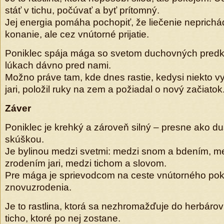
stáť v tichu, počúvať a byť prítomný.
Jej energia pomáha pochopiť, že liečenie neprichá
konanie, ale cez vnútorné prijatie.
Poniklec spája mága so svetom duchovných predkov
lúkach dávno pred nami.
Možno práve tam, kde dnes rastie, kedysi niekto vyk
jari, položil ruky na zem a požiadal o nový začiatok
Záver
Poniklec je krehký a zároveň silný – presne ako du
skúškou.
Je bylinou medzi svetmi: medzi snom a bdením, m
zrodením jari, medzi tichom a slovom.
Pre mága je sprievodcom na ceste vnútorného pok
znovuzrodenia.
Je to rastlina, ktorá sa nezhromažďuje do herbárov 
ticho, ktoré po nej zostane.