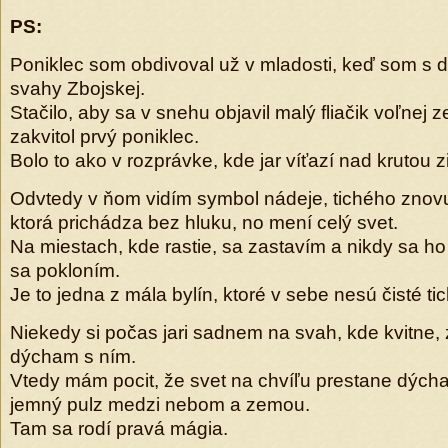
PS:
Poniklec som obdivoval už v mladosti, keď som s d
svahy Zbojskej.
Stačilo, aby sa v snehu objavil malý fliačik voľnej
zakvitol prvý poniklec.
Bolo to ako v rozprávke, kde jar víťazí nad krutou 
Odvtedy v ňom vidím symbol nádeje, tichého znovuz
ktorá prichádza bez hluku, no mení celý svet.
Na miestach, kde rastie, sa zastavím a nikdy sa h
sa pokloním.
Je to jedna z mála bylín, ktoré v sebe nesú čisté t
Niekedy si počas jari sadnem na svah, kde kvitne, 
dýcham s ním.
Vtedy mám pocit, že svet na chvíľu prestane dýcha
jemný pulz medzi nebom a zemou.
Tam sa rodí pravá mágia.