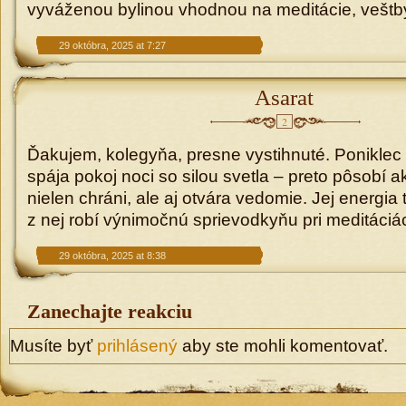
vyváženou bylinou vhodnou na meditácie, veštby
29 októbra, 2025 at 7:27
Asarat
2
Ďakujem, kolegyňa, presne vystihnuté. Poniklec
spája pokoj noci so silou svetla – preto pôsobí a
nielen chráni, ale aj otvára vedomie. Jej energia
z nej robí výnimočnú sprievodkyňu pri meditáciá
29 októbra, 2025 at 8:38
Zanechajte reakciu
Musíte byť
prihlásený
aby ste mohli komentovať.