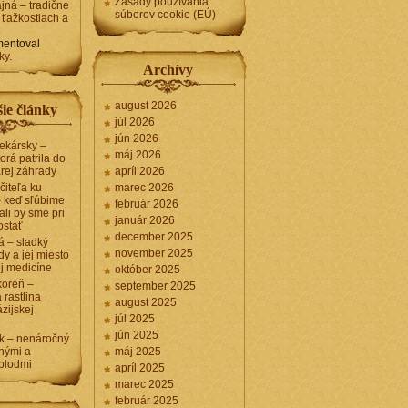
Zásady používania
jná – tradične
súborov cookie (EÚ)
 ťažkostiach a
entoval
ky.
Archívy
august 2026
ie články
júl 2026
jún 2026
lekársky –
máj 2026
torá patrila do
arej záhrady
apríl 2026
ečiteľa ku
marec 2026
 – keď sľúbime
február 2026
li by sme pri
január 2026
ostať
december 2025
á – sladký
november 2025
dy a jej miesto
ej medicíne
október 2025
koreň –
september 2025
 rastlina
august 2025
ázijskej
júl 2025
jún 2025
k – nenáročný
tnými a
máj 2025
plodmi
apríl 2025
marec 2025
február 2025