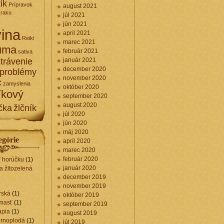
ik
Prípravok
august 2021
zraku
júl 2021
jún 2021
ina
apríl 2021
Reiki
marec 2021
uma
február 2021
sativa
trávenie
január 2021
december 2020
 problémy
november 2020
c
zamyslenia
október 2020
íkový
september 2020
august 2020
čka
žlčník
júl 2020
jún 2020
máj 2020
egórie
apríl 2020
marec 2020
február 2020
ť horúčku
(1)
január 2020
a žltozelená
december 2019
november 2019
rská
(1)
október 2019
 masť
(1)
september 2019
apia
(1)
august 2019
ernoplodá
(1)
júl 2019