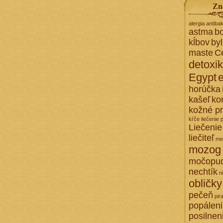
Zn
alergia
antibak
astma
bo
kĺbov
by
maste
C
detoxi
Egypt
horúčka
kašeľ
ko
kožné p
kŕče
liečenie 
Liečenie
liečiteľ
me
mozog
močopu
nechtík
n
obličky
pečeň
pir
popálen
posilnen