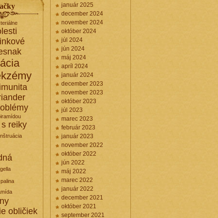
január 2025
ačky
december 2024
november 2024
teriálne
lesti
október 2024
linkové
júl 2024
jún 2024
esnak
máj 2024
kácia
apríl 2024
ekzémy
január 2024
december 2023
imunita
november 2023
riander
október 2023
roblémy
júl 2023
piramídou
marec 2023
 s reiky
február 2023
nštruácia
január 2023
november 2022
október 2022
dná
jún 2022
igella
máj 2022
marec 2022
palina
január 2022
amída
december 2021
iny
október 2021
ie obličiek
september 2021