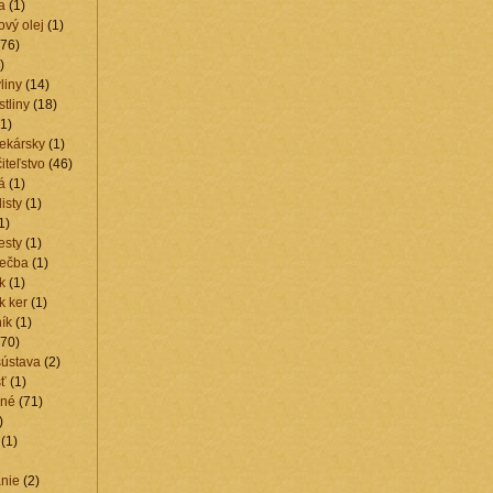
a
(1)
vý olej
(1)
76)
)
liny
(14)
stliny
(18)
1)
lekársky
(1)
iteľstvo
(46)
á
(1)
isty
(1)
1)
esty
(1)
iečba
(1)
k
(1)
k ker
(1)
ík
(1)
70)
sústava
(2)
ť
(1)
ené
(71)
)
(1)
nie
(2)