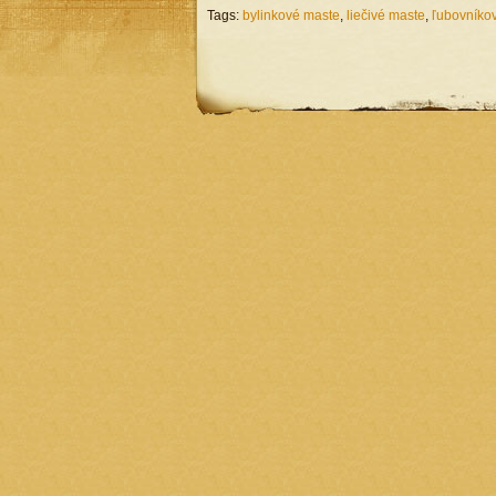
Tags:
bylinkové maste
,
liečivé maste
,
ľubovníkov