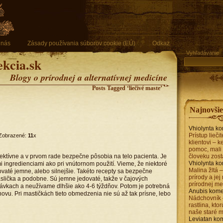
 nás
Zásady používania súborov cookie (EÚ)
Odkaz
Vyhľadávanie
ekcia.sk
Blogy o prírodnej a alternatívnej medicíne
Posts Tagged ‘liečivé maste’
Najnovši
Vhiolynta
ko
Prístup lieči
Zobrazené:
11
x
klientovi – 
pomoc, mali 
efektívne a v prvom rade bezpečne pôsobia na telo pacienta. Je
človeku zost
Vhiolynta
ko
 ingredienciami ako pri vnútornom použití. Vieme, že niektoré
Malina žltá 
ovaté jemne, alebo silnejšie. Takéto recepty sa bezpečne
prírody a jej
raslička a podobne. Sú jemne jedovaté, takže v čajových
prírodnej me
ávkach a neužívame dlhšie ako 4-6 týždňov. Potom je potrebná
Anubis
kome
vu. Pri mastičkách tieto obmedzenia nie sú až tak prísne, lebo
Nádchovník 
rastlina, kto
naše staré 
Leviatan
kom