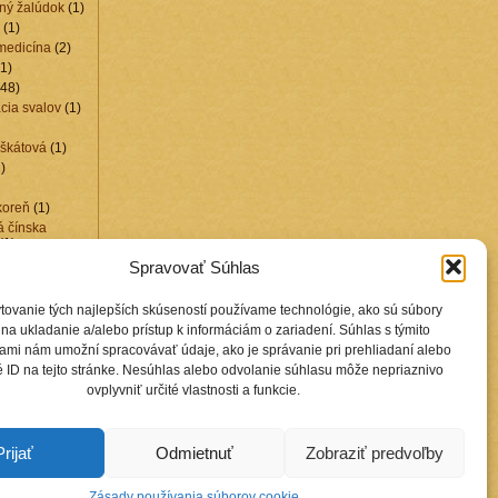
ný žalúdok
(1)
(1)
medicína
(2)
1)
48)
cia svalov
(1)
škátová
(1)
)
koreň
(1)
á čínska
(1)
1)
Spravovať Súhlas
lín
(1)
uchovníka
(1)
tovanie tých najlepších skúseností používame technológie, ako sú súbory
kamene
(15)
na ukladanie a/alebo prístup k informáciám o zariadení. Súhlas s týmito
2)
ami nám umožní spracovávať údaje, ako je správanie pri prehliadaní alebo
edušiek
(6)
 ID na tejto stránke. Nesúhlas alebo odvolanie súhlasu môže nepriaznivo
živa
(1)
ovplyvniť určité vlastnosti a funkcie.
4)
y
(1)
Prijať
Odmietnuť
Zobraziť predvoľby
Zásady používania súborov cookie