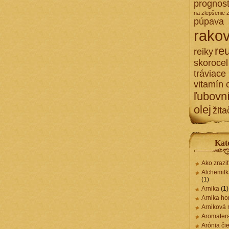
prognost
na zlepšenie 
púpava
rakov
re
reiky
skorocel
tráviace
vitamín 
ľubovn
olej
žlta
Kat
Ako zrazi
Alchemilk
(1)
Arnika
(1)
Arnika ho
Arniková
Aromater
Arónia či