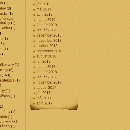
na
(1)
jún 2019
alov
(3)
máj 2019
ársky
(1)
apríl 2019
 zápaly a
marec 2019
okožky
(1)
február 2019
a kašeľ
(1)
január 2019
1)
december 2018
am
(1)
november 2018
95)
október 2018
ka
(1)
september 2018
(1)
august 2018
)
jún 2018
eľkokvetý
(1)
marec 2018
cesty
(2)
február 2018
a
(163)
január 2018
ečiteľstva
(1)
november 2017
)
august 2017
rsky
(1)
jún 2017
yčajná
(1)
máj 2017
apríl 2017
1)
oblémy
(1)
hách
(1)
a – tradičná
 zápaly
(1)