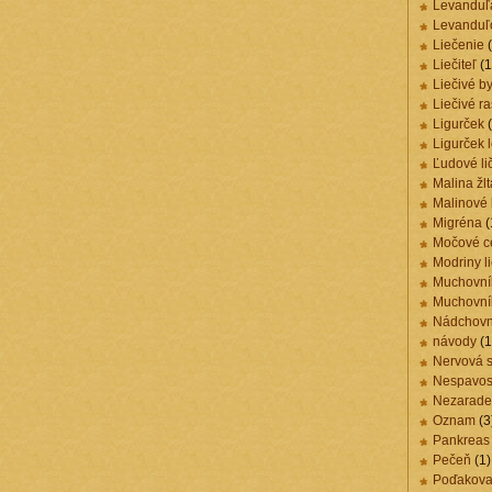
Levanduľ
Levanduľo
Liečenie
(
Liečiteľ
(1
Liečivé by
Liečivé ra
Ligurček
(
Ligurček 
Ľudové lič
Malina žlt
Malinové l
Migréna
(
Močové c
Modriny l
Muchovní
Muchovní
Nádchovn
návody
(1
Nervová 
Nespavos
Nezarad
Oznam
(3
Pankreas
Pečeň
(1)
Poďakova