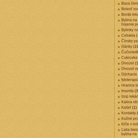
Baza čier
Bolesť sv
Borák lek
Bylina na
hojenie p
Bylinky n
Celiakia
(
Čínsky y
články
(1
Čučoried
Cukrovka
Divozel
(1
Divozel v
Dýchacie 
fytoterapi
Hranice li
Imunita
(3
Izop leká
Kalina ob
Kašeľ
(1)
Kontakty
(
Kožné pr
Kŕče v no
Ľalia biel
bylina na