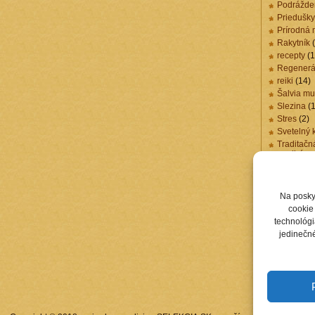
Podrážde
Priedušky
Prírodná 
Rakytník
(
recepty
(1
Regenerá
reiki
(14)
Šalvia mu
Slezina
(1
Stres
(2)
Svetelný 
Traditačn
medicína
Trávenie
(
Účinky ma
Účinky M
Na posky
Vzácne 
cookie 
Žalúdok
(
technológi
Zápal pri
jedinečné
Zdravá vý
Zdravie
(5
Žlčník
(1)
Žlté malin