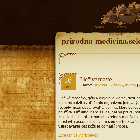
Domov
Obsah
O
prirodna-medicina.sel
16
Liečivé maste
Autor:
Thalassa
v
články
,
návody
| 
apr
Liečivé mastičky, gély a oleje ako vieme, dosť 
tu menšie riziko zaťaženia organizmu jedovatými
recepty môžu obsahovať aj bylinky, ktoré sú jed
používajú už dlho, napr. šalvia, palina pravá, p
zmesiach ich aplikujeme obozretne v menších d
prestávka aspoň mesiac a môžeme ich užívať zno
vstrebávanie cez kožu je pomalší proces.
Zobraziť celý príspevok »