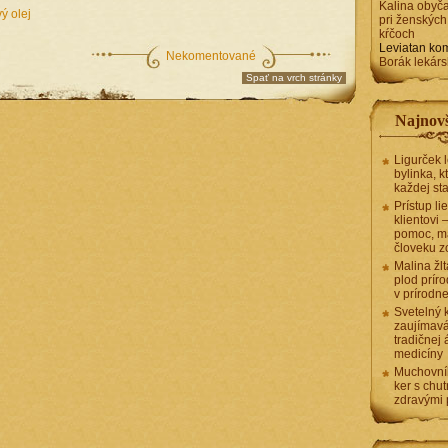
Kalina obyča
ý olej
pri ženských
kŕčoch
Leviatan
kom
Nekomentované
Borák lekárs
Spať na vrch stránky
Najnovš
Ligurček 
bylinka, k
každej st
Prístup li
klientovi
pomoc, ma
človeku z
Malina žlt
plod príro
v prírodn
Svetelný 
zaujímavá
tradičnej 
medicíny
Muchovní
ker s chu
zdravými 