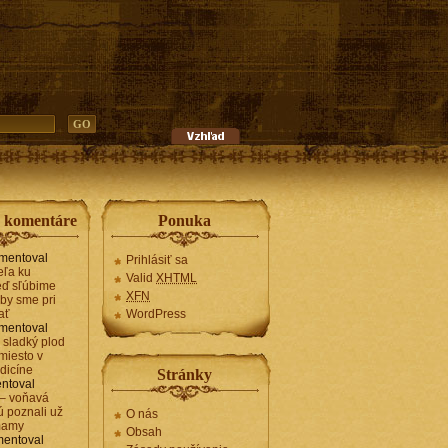
e komentáre
Ponuka
mentoval
Prihlásiť sa
teľa ku
Valid
XHTML
keď sľúbime
XFN
by sme pri
ať
WordPress
mentoval
– sladký plod
 miesto v
dicíne
Stránky
ntoval
– voňavá
rú poznali už
O nás
mamy
Obsah
entoval