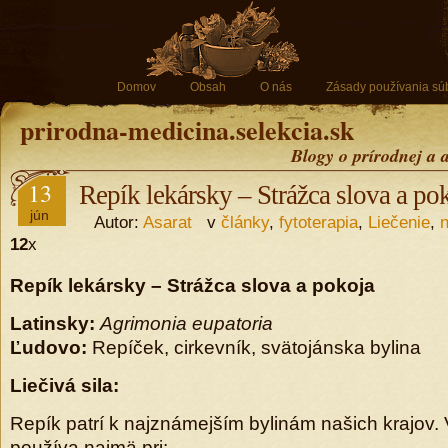
Domov
Obsah
O nás
Zásady používania sú
prirodna-medicina.selekcia.sk
Blogy o prírodnej a 
13
Repík lekársky – Strážca slova a po
jún
Autor:
Asarat
v
články
,
fytoterapia
,
Liečenie
,
12
x
Repík lekársky – Strážca slova a pokoja
Latinsky:
Agrimonia eupatoria
Ľudovo:
Repíček, cirkevník, svätojánska bylina
Liečivá sila:
Repík patrí k najznámejším bylinám našich krajov. V
používa najmä pri: