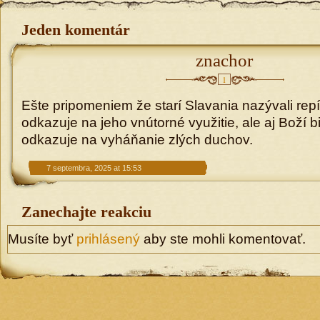
Jeden komentár
znachor
1
Ešte pripomeniem že starí Slavania nazývali repí
odkazuje na jeho vnútorné využitie, ale aj Boží b
odkazuje na vyháňanie zlých duchov.
7 septembra, 2025 at 15:53
Zanechajte reakciu
Musíte byť
prihlásený
aby ste mohli komentovať.