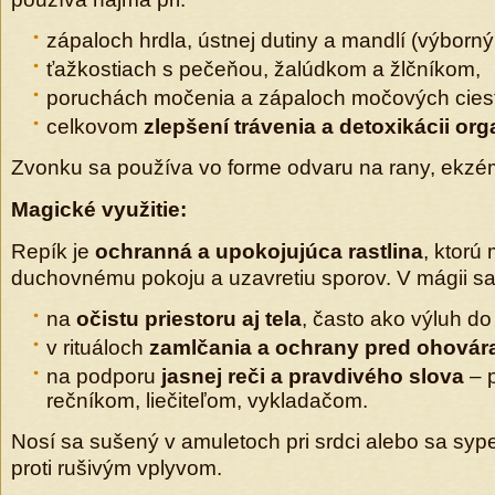
zápaloch hrdla, ústnej dutiny a mandlí (výborný
ťažkostiach s pečeňou, žalúdkom a žlčníkom,
poruchách močenia a zápaloch močových ciest
celkovom
zlepšení trávenia a detoxikácii or
Zvonku sa používa vo forme odvaru na rany, ekzé
Magické využitie:
Repík je
ochranná a upokojujúca rastlina
, ktorú
duchovnému pokoju a uzavretiu sporov. V mágii sa
na
očistu priestoru aj tela
, často ako výluh do
v rituáloch
zamlčania a ochrany pred ohovár
na podporu
jasnej reči a pravdivého slova
– 
rečníkom, liečiteľom, vykladačom.
Nosí sa sušený v amuletoch pri srdci alebo sa sy
proti rušivým vplyvom.