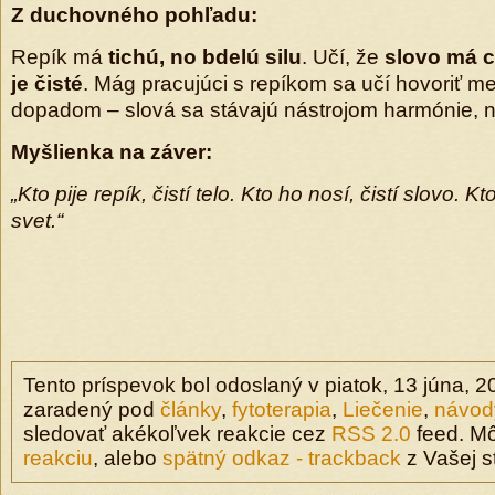
Z duchovného pohľadu:
Repík má
tichú, no bdelú silu
. Učí, že
slovo má c
je čisté
. Mág pracujúci s repíkom sa učí hovoriť m
dopadom – slová sa stávajú nástrojom harmónie, n
My
š
lienka na z
á
ver:
„Kto pije repík, čistí telo. Kto ho nosí, čistí slovo. Kt
svet.“
Tento príspevok bol odoslaný v piatok, 13 júna, 2
zaradený pod
články
,
fytoterapia
,
Liečenie
,
návod
sledovať akékoľvek reakcie cez
RSS 2.0
feed. M
reakciu
, alebo
spätný odkaz - trackback
z Vašej s